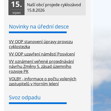
15.
Naší obcí projede cyklozávod
15.8.2026
srpen
Novinky na úřední desce
VV OOP stanovení úpravy provozu
cyklostezka
VV OOP uzavření náměstí Posvícení
VV oznámení veřejné projednávání
návrhu Změny 5. zásad územního
rozvoje PK
VOLBY - informace o počtu volených
zastupitelů v Horním Jelení
Svoz odpadu