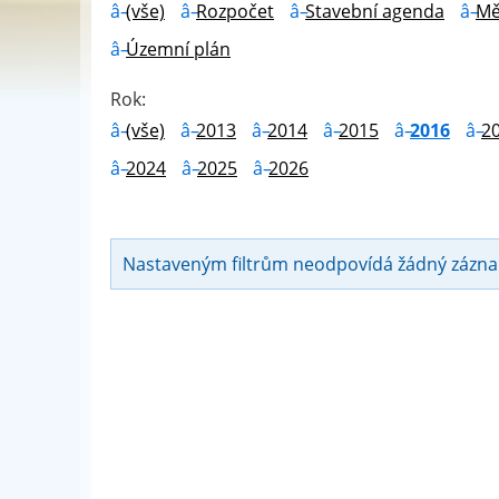
(vše)
Rozpočet
Stavební agenda
Mě
Územní plán
Rok:
(vše)
2013
2014
2015
2016
2
2024
2025
2026
Nastaveným filtrům neodpovídá žádný zázn