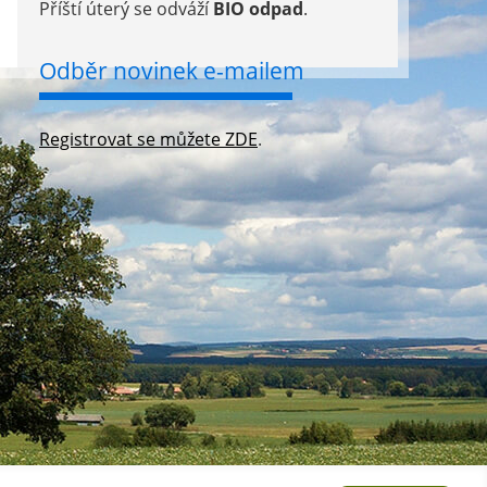
Příští úterý se odváží
BIO odpad
.
Odběr novinek e-mailem
Registrovat se můžete ZDE
.