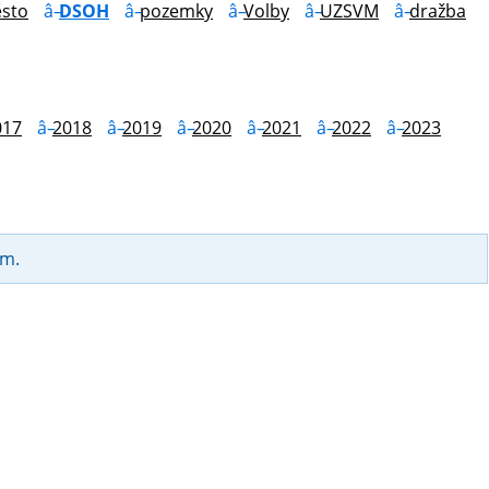
sto
DSOH
pozemky
Volby
UZSVM
dražba
017
2018
2019
2020
2021
2022
2023
am.