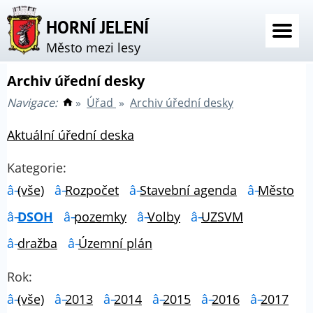
HORNÍ JELENÍ
Město mezi lesy
Archiv úřední desky
Navigace:
»
Úřad
»
Archiv úřední desky
Aktuální úřední deska
Kategorie:
(vše)
Rozpočet
Stavební agenda
Město
DSOH
pozemky
Volby
UZSVM
dražba
Územní plán
Rok:
(vše)
2013
2014
2015
2016
2017