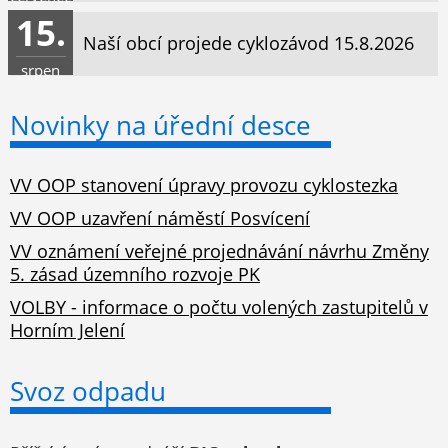
15.
Naší obcí projede cyklozávod 15.8.2026
srpen
Novinky na úřední desce
VV OOP stanovení úpravy provozu cyklostezka
VV OOP uzavření náměstí Posvícení
VV oznámení veřejné projednávání návrhu Změny
5. zásad územního rozvoje PK
VOLBY - informace o počtu volených zastupitelů v
Horním Jelení
Svoz odpadu