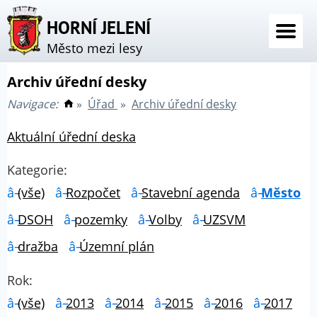
HORNÍ JELENÍ
Město mezi lesy
Archiv úřední desky
Navigace:
»
Úřad
»
Archiv úřední desky
Aktuální úřední deska
Kategorie:
(vše)
Rozpočet
Stavební agenda
Město
DSOH
pozemky
Volby
UZSVM
dražba
Územní plán
Rok:
(vše)
2013
2014
2015
2016
2017