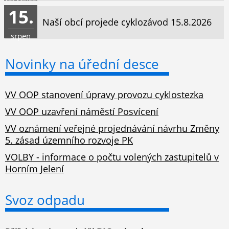
15.
Naší obcí projede cyklozávod 15.8.2026
srpen
Novinky na úřední desce
VV OOP stanovení úpravy provozu cyklostezka
VV OOP uzavření náměstí Posvícení
VV oznámení veřejné projednávání návrhu Změny
5. zásad územního rozvoje PK
VOLBY - informace o počtu volených zastupitelů v
Horním Jelení
Svoz odpadu