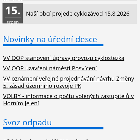
15.
Naší obcí projede cyklozávod 15.8.2026
srpen
Novinky na úřední desce
VV OOP stanovení úpravy provozu cyklostezka
VV OOP uzavření náměstí Posvícení
VV oznámení veřejné projednávání návrhu Změny
5. zásad územního rozvoje PK
VOLBY - informace o počtu volených zastupitelů v
Horním Jelení
Svoz odpadu