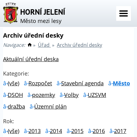
HORNÍ JELENÍ
Město mezi lesy
Archiv úřední desky
Navigace:
»
Úřad
»
Archiv úřední desky
Aktuální úřední deska
Kategorie:
(vše)
Rozpočet
Stavební agenda
Město
DSOH
pozemky
Volby
UZSVM
dražba
Územní plán
Rok:
(vše)
2013
2014
2015
2016
2017