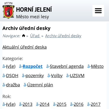
HORNÍ JELENÍ
Město mezi lesy
Archiv úřední desky
Navigace:
»
Úřad
»
Archiv úřední desky
Aktuální úřední deska
Kategorie:
(vše)
Rozpočet
Stavební agenda
Město
DSOH
pozemky
Volby
UZSVM
dražba
Územní plán
Rok:
(vše)
2013
2014
2015
2016
2017