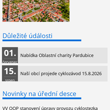
Důležité údálosti
01.
Nabídka Oblastní charity Pardubice
červenec
15.
Naší obcí projede cyklozávod 15.8.2026
srpen
Novinky na úřední desce
VV OOP stanovení úpravy provozu cyklostezka