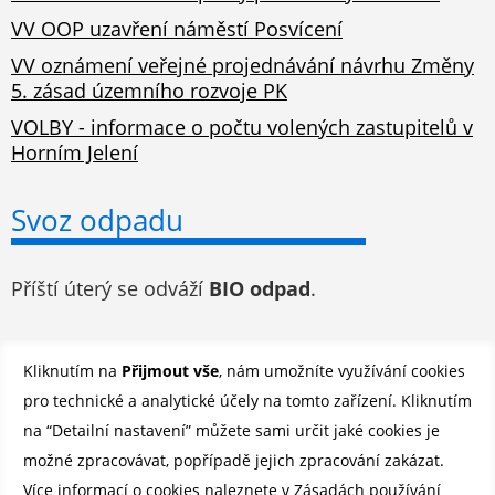
VV OOP uzavření náměstí Posvícení
VV oznámení veřejné projednávání návrhu Změny
5. zásad územního rozvoje PK
VOLBY - informace o počtu volených zastupitelů v
Horním Jelení
Svoz odpadu
Příští úterý se odváží
BIO odpad
.
Odběr novinek e-mailem
Kliknutím na
Přijmout vše
, nám umožníte využívání cookies
pro technické a analytické účely na tomto zařízení. Kliknutím
Registrovat se můžete ZDE
.
na “Detailní nastavení” můžete sami určit jaké cookies je
možné zpracovávat, popřípadě jejich zpracování zakázat.
Více informací o cookies naleznete v
Zásadách používání