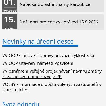
01.
Nabídka Oblastní charity Pardubice
červenec
15.
Naší obcí projede cyklozávod 15.8.2026
srpen
Novinky na úřední desce
VV OOP stanovení úpravy provozu cyklostezka
VV OOP uzavření náměstí Posvícení
VV oznámení veřejné projednávání návrhu Změny
5. zásad územního rozvoje PK
VOLBY - informace o počtu volených zastupitelů v
Horním Jelení
Svoz odpadu