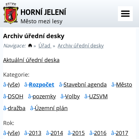
HORNÍ JELENÍ
Město mezi lesy
Archiv úřední desky
Navigace:
»
Úřad
»
Archiv úřední desky
Aktuální úřední deska
Kategorie:
(vše)
Rozpočet
Stavební agenda
Město
DSOH
pozemky
Volby
UZSVM
dražba
Územní plán
Rok:
(vše)
2013
2014
2015
2016
2017