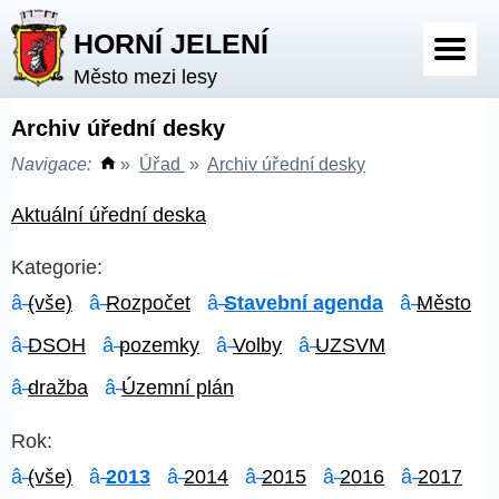
HORNÍ JELENÍ
Město mezi lesy
Archiv úřední desky
Navigace:
»
Úřad
»
Archiv úřední desky
Aktuální úřední deska
Kategorie:
(vše)
Rozpočet
Stavební agenda
Město
DSOH
pozemky
Volby
UZSVM
dražba
Územní plán
Rok:
(vše)
2013
2014
2015
2016
2017