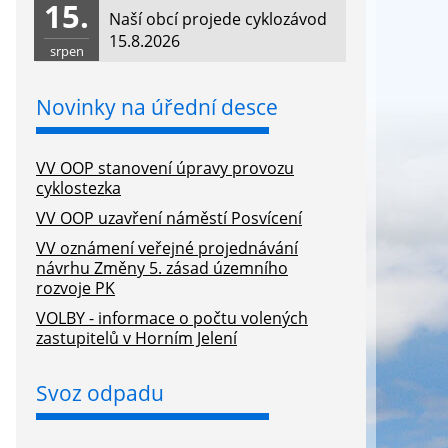
15.
Naší obcí projede cyklozávod
15.8.2026
srpen
Novinky na úřední desce
VV OOP stanovení úpravy provozu
cyklostezka
VV OOP uzavření náměstí Posvícení
VV oznámení veřejné projednávání
návrhu Změny 5. zásad územního
rozvoje PK
VOLBY - informace o počtu volených
zastupitelů v Horním Jelení
Svoz odpadu