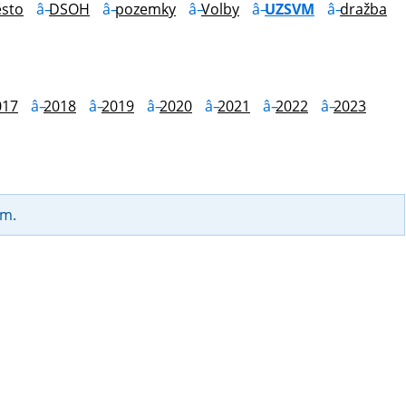
sto
DSOH
pozemky
Volby
UZSVM
dražba
017
2018
2019
2020
2021
2022
2023
am.