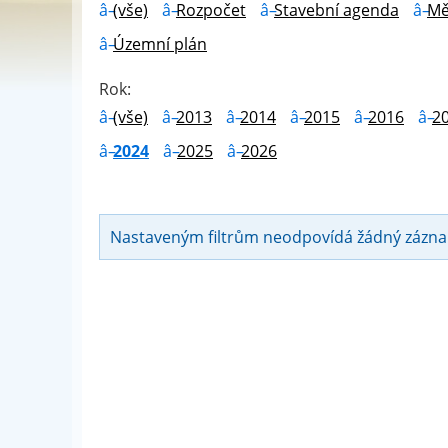
(vše)
Rozpočet
Stavební agenda
Mě
Územní plán
Rok:
(vše)
2013
2014
2015
2016
2
2024
2025
2026
Nastaveným filtrům neodpovídá žádný zázn