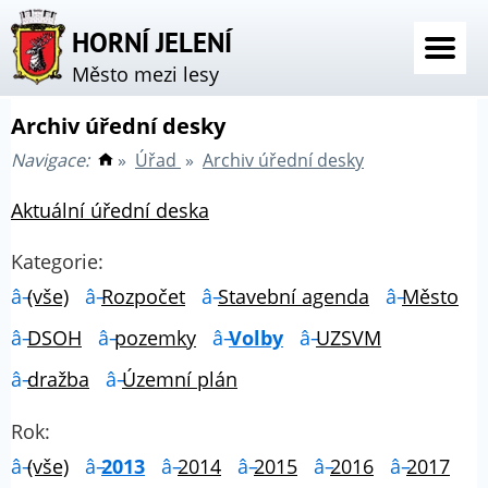
HORNÍ JELENÍ
Město mezi lesy
Archiv úřední desky
Navigace:
»
Úřad
»
Archiv úřední desky
Aktuální úřední deska
Kategorie:
(vše)
Rozpočet
Stavební agenda
Město
DSOH
pozemky
Volby
UZSVM
dražba
Územní plán
Rok:
(vše)
2013
2014
2015
2016
2017