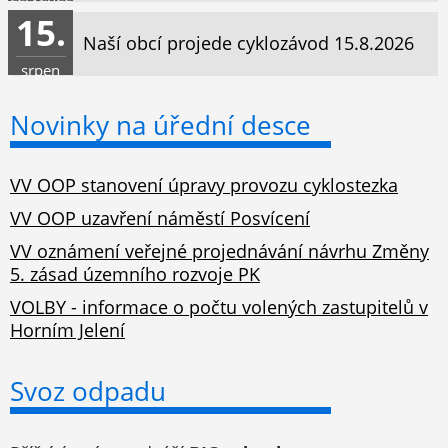
15.
Naší obcí projede cyklozávod 15.8.2026
srpen
Novinky na úřední desce
VV OOP stanovení úpravy provozu cyklostezka
VV OOP uzavření náměstí Posvícení
VV oznámení veřejné projednávání návrhu Změny
5. zásad územního rozvoje PK
VOLBY - informace o počtu volených zastupitelů v
Horním Jelení
Svoz odpadu