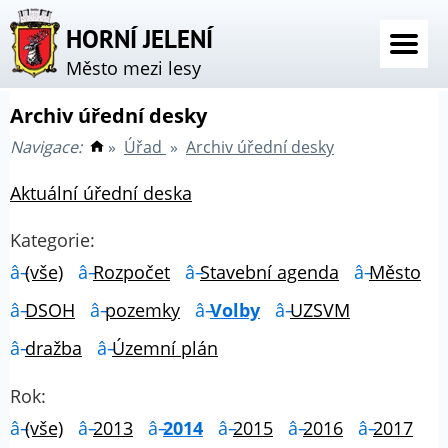
HORNÍ JELENÍ
Město mezi lesy
Archiv úřední desky
Navigace:
»
Úřad
»
Archiv úřední desky
Aktuální úřední deska
Kategorie:
(vše)
Rozpočet
Stavební agenda
Město
DSOH
pozemky
Volby
UZSVM
dražba
Územní plán
Rok:
(vše)
2013
2014
2015
2016
2017