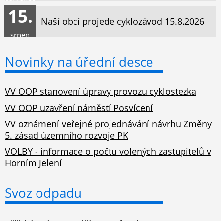
15.
Naší obcí projede cyklozávod 15.8.2026
srpen
Novinky na úřední desce
VV OOP stanovení úpravy provozu cyklostezka
VV OOP uzavření náměstí Posvícení
VV oznámení veřejné projednávání návrhu Změny
5. zásad územního rozvoje PK
VOLBY - informace o počtu volených zastupitelů v
Horním Jelení
Svoz odpadu