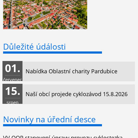
Důležité údálosti
01.
Nabídka Oblastní charity Pardubice
červenec
15.
Naší obcí projede cyklozávod 15.8.2026
srpen
Novinky na úřední desce
VV OOP stanovení úpravy provozu cyklostezka