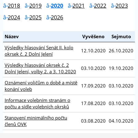
2018
2019
2020
2021
2022
2023
2024
2025
2026
Název
Vyvěšeno
Sejmuto
Výsledky hlasování Senát II. kolo
12.10.2020
26.10.2020
okrsek č. 2 Dolní Jelení
Výsledky hlasování okrsek č. 2
03.10.2020
19.10.2020
Dolní Jelení, volby 2. a 3. 10.2020
Oznámení voličům o době a místě
17.09.2020
03.10.2020
konání voleb
Informace volebním stranám o
17.08.2020
03.10.2020
počtu a sídle volebních okrsků
Stanovení minimálního počtu
03.08.2020
04.10.2020
členů OVK