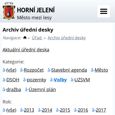
HORNÍ JELENÍ
Město mezi lesy
Archiv úřední desky
Navigace:
»
Úřad
»
Archiv úřední desky
Aktuální úřední deska
Kategorie:
(vše)
Rozpočet
Stavební agenda
Město
DSOH
pozemky
Volby
UZSVM
dražba
Územní plán
Rok:
(vše)
2013
2014
2015
2016
2017