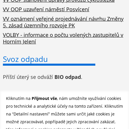
VV OOP uzavření náměstí Posvícení
VV oznámení veřejné projednávání návrhu Změny
5. zásad územního rozvoje PK
VOLBY - informace o počtu volených zastupitelů v
Horním Jelení
Svoz odpadu
Příští úterý se odváží
BIO odpad
.
Odběr novinek e-mailem
Kliknutím na
Přijmout vše
, nám umožníte využívání cookies
pro technické a analytické účely na tomto zařízení. Kliknutím
Registrovat se můžete ZDE
.
na “Detailní nastavení” můžete sami určit jaké cookies je
možné zpracovávat, popřípadě jejich zpracování zakázat.