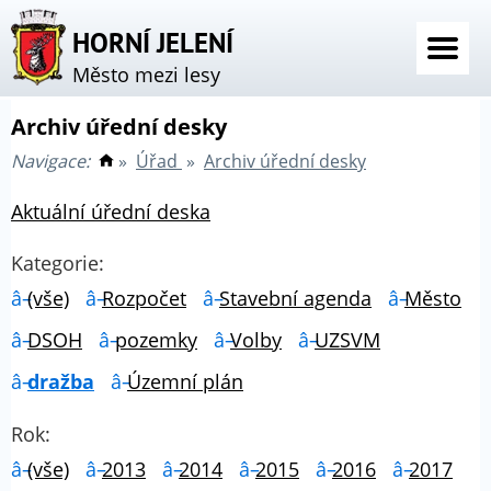
HORNÍ JELENÍ
Město mezi lesy
Archiv úřední desky
Navigace:
»
Úřad
»
Archiv úřední desky
Aktuální úřední deska
Kategorie:
(vše)
Rozpočet
Stavební agenda
Město
DSOH
pozemky
Volby
UZSVM
dražba
Územní plán
Rok:
(vše)
2013
2014
2015
2016
2017