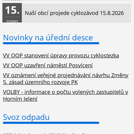
15.
Naší obcí projede cyklozávod 15.8.2026
srpen
Novinky na úřední desce
VV OOP stanovení úpravy provozu cyklostezka
VV OOP uzavření náměstí Posvícení
VV oznámení veřejné projednávání návrhu Změny
5. zásad územního rozvoje PK
VOLBY - informace o počtu volených zastupitelů v
Horním Jelení
Svoz odpadu