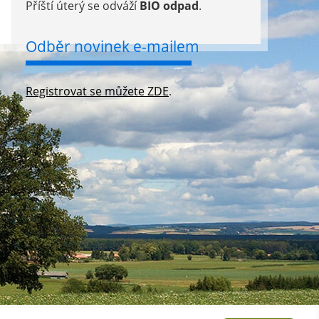
Příští úterý se odváží
BIO odpad
.
Odběr novinek e-mailem
Registrovat se můžete ZDE
.