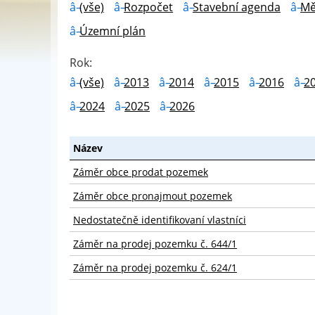
(vše)
Rozpočet
Stavební agenda
Mě
Územní plán
Rok:
(vše)
2013
2014
2015
2016
2
2024
2025
2026
Název
Záměr obce prodat pozemek
Záměr obce pronajmout pozemek
Nedostatečně identifikovaní vlastníci
Záměr na prodej pozemku č. 644/1
Záměr na prodej pozemku č. 624/1