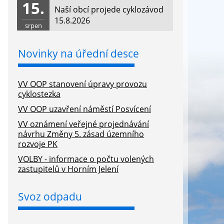
15.
Naší obcí projede cyklozávod
15.8.2026
srpen
Novinky na úřední desce
VV OOP stanovení úpravy provozu
cyklostezka
VV OOP uzavření náměstí Posvícení
VV oznámení veřejné projednávání
návrhu Změny 5. zásad územního
rozvoje PK
VOLBY - informace o počtu volených
zastupitelů v Horním Jelení
Svoz odpadu