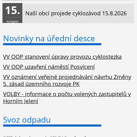
15.
Naší obcí projede cyklozávod 15.8.2026
srpen
Novinky na úřední desce
VV OOP stanovení úpravy provozu cyklostezka
VV OOP uzavření náměstí Posvícení
VV oznámení veřejné projednávání návrhu Změny
5. zásad územního rozvoje PK
VOLBY - informace o počtu volených zastupitelů v
Horním Jelení
Svoz odpadu