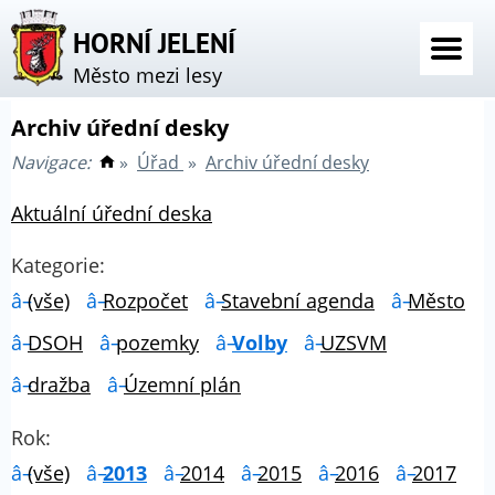
HORNÍ JELENÍ
Město mezi lesy
Archiv úřední desky
Navigace:
»
Úřad
»
Archiv úřední desky
Aktuální úřední deska
Kategorie:
(vše)
Rozpočet
Stavební agenda
Město
DSOH
pozemky
Volby
UZSVM
dražba
Územní plán
Rok:
(vše)
2013
2014
2015
2016
2017