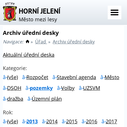
HORNÍ JELENÍ
Město mezi lesy
Archiv úřední desky
Navigace:
»
Úřad
»
Archiv úřední desky
Aktuální úřední deska
Kategorie:
(vše)
Rozpočet
Stavební agenda
Město
DSOH
pozemky
Volby
UZSVM
dražba
Územní plán
Rok:
(vše)
2013
2014
2015
2016
2017