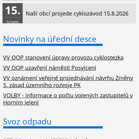
15.
Naší obcí projede cyklozávod 15.8.2026
srpen
Novinky na úřední desce
VV OOP stanovení úpravy provozu cyklostezka
VV OOP uzavření náměstí Posvícení
VV oznámení veřejné projednávání návrhu Změny
5. zásad územního rozvoje PK
VOLBY - informace o počtu volených zastupitelů v
Horním Jelení
Svoz odpadu