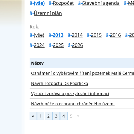
(vše)
Rozpočet
Stavební agenda
Mě
Územní plán
Rok:
(vše)
2013
2014
2015
2016
2
2024
2025
2026
Název
Oznámení o výběrovém řízení pozemek Malá Čerm
Návrh rozpočtu DS Poorlicko
Výroční zpráva o poskytování informací
Návrh péče o ochranu chráněného území
«
1
2
3
4
5
»