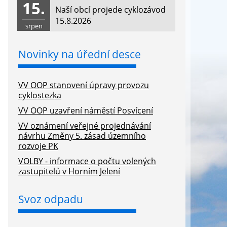
15.
Naší obcí projede cyklozávod
15.8.2026
srpen
Novinky na úřední desce
VV OOP stanovení úpravy provozu
cyklostezka
VV OOP uzavření náměstí Posvícení
VV oznámení veřejné projednávání
návrhu Změny 5. zásad územního
rozvoje PK
VOLBY - informace o počtu volených
zastupitelů v Horním Jelení
Svoz odpadu