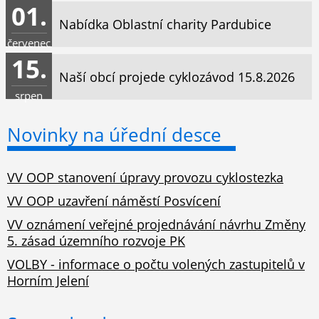
01.
Nabídka Oblastní charity Pardubice
červenec
15.
Naší obcí projede cyklozávod 15.8.2026
srpen
Novinky na úřední desce
VV OOP stanovení úpravy provozu cyklostezka
VV OOP uzavření náměstí Posvícení
VV oznámení veřejné projednávání návrhu Změny
5. zásad územního rozvoje PK
VOLBY - informace o počtu volených zastupitelů v
Horním Jelení