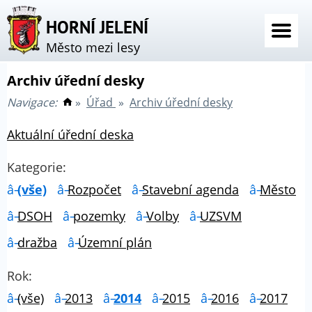
HORNÍ JELENÍ
Město mezi lesy
Archiv úřední desky
Navigace:
»
Úřad
»
Archiv úřední desky
Aktuální úřední deska
Kategorie:
(vše)
Rozpočet
Stavební agenda
Město
DSOH
pozemky
Volby
UZSVM
dražba
Územní plán
Rok:
(vše)
2013
2014
2015
2016
2017