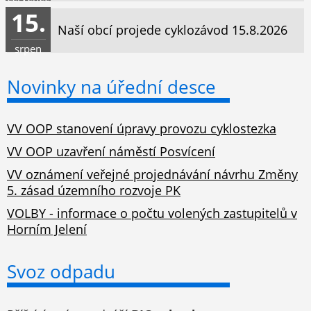
15.
Naší obcí projede cyklozávod 15.8.2026
srpen
Novinky na úřední desce
VV OOP stanovení úpravy provozu cyklostezka
VV OOP uzavření náměstí Posvícení
VV oznámení veřejné projednávání návrhu Změny
5. zásad územního rozvoje PK
VOLBY - informace o počtu volených zastupitelů v
Horním Jelení
Svoz odpadu