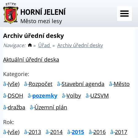
HORNÍ JELENÍ
Město mezi lesy
Archiv úřední desky
Navigace:
»
Úřad
»
Archiv úřední desky
Aktuální úřední deska
Kategorie:
(vše)
Rozpočet
Stavební agenda
Město
DSOH
pozemky
Volby
UZSVM
dražba
Územní plán
Rok:
(vše)
2013
2014
2015
2016
2017