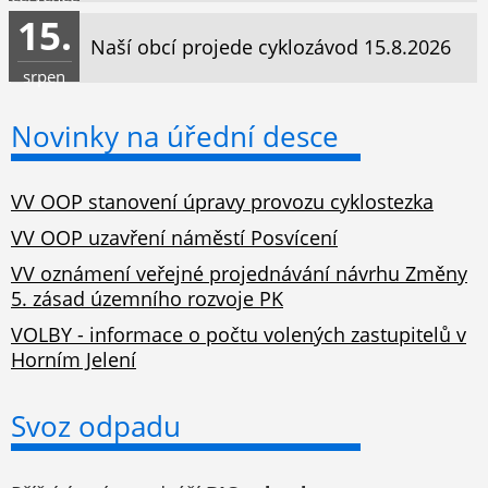
15.
Naší obcí projede cyklozávod 15.8.2026
srpen
Novinky na úřední desce
VV OOP stanovení úpravy provozu cyklostezka
VV OOP uzavření náměstí Posvícení
VV oznámení veřejné projednávání návrhu Změny
5. zásad územního rozvoje PK
VOLBY - informace o počtu volených zastupitelů v
Horním Jelení
Svoz odpadu