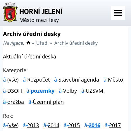
HORNÍ JELENÍ
Město mezi lesy
Archiv úřední desky
Navigace:
»
Úřad
»
Archiv úřední desky
Aktuální úřední deska
Kategorie:
(vše)
Rozpočet
Stavební agenda
Město
DSOH
pozemky
Volby
UZSVM
dražba
Územní plán
Rok:
(vše)
2013
2014
2015
2016
2017