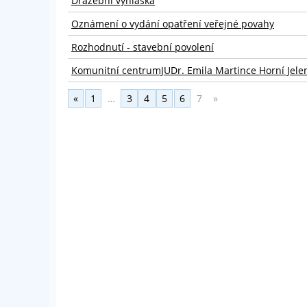
Dražební vyhláška
Oznámení o vydání opatření veřejné povahy
Rozhodnutí - stavební povolení
Komunitní centrumJUDr. Emila Martince Horní Jele
«
1
…
3
4
5
6
7
»