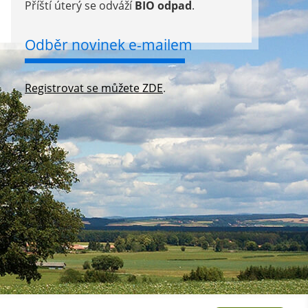
Příští úterý se odváží
BIO odpad
.
Odběr novinek e-mailem
Registrovat se můžete ZDE
.