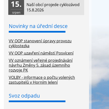
15.
Naší obcí projede cyklozávod
15.8.2026
srpen
Novinky na úřední desce
VV OOP stanovení úpravy provozu
cyklostezka
VV OOP uzavření náměstí Posvícení
VV oznámení veřejné projednávání
návrhu Změny 5. zásad územního
rozvoje PK
VOLBY - informace o počtu volených
zastupitelů v Horním Jelení
Svoz odpadu