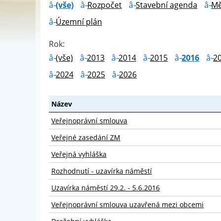
(vše)
Rozpočet
Stavební agenda
Mě
Územní plán
Rok:
(vše)
2013
2014
2015
2016
2
2024
2025
2026
Název
Veřejnoprávní smlouva
Veřejné zasedání ZM
Veřejná vyhláška
Rozhodnutí - uzavírka náměstí
Uzavírka náměstí 29.2. - 5.6.2016
Veřejnoprávní smlouva uzavřená mezi obcemi