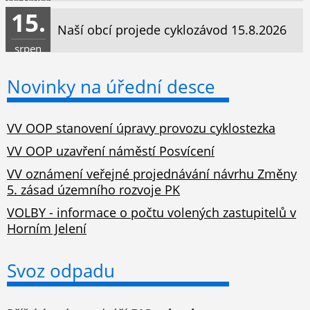
15.
Naší obcí projede cyklozávod 15.8.2026
srpen
Novinky na úřední desce
VV OOP stanovení úpravy provozu cyklostezka
VV OOP uzavření náměstí Posvícení
VV oznámení veřejné projednávání návrhu Změny
5. zásad územního rozvoje PK
VOLBY - informace o počtu volených zastupitelů v
Horním Jelení
Svoz odpadu