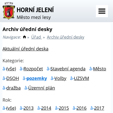
HORNÍ JELENÍ
Město mezi lesy
Archiv úřední desky
Navigace:
»
Úřad
»
Archiv úřední desky
Aktuální úřední deska
Kategorie:
(vše)
Rozpočet
Stavební agenda
Město
DSOH
pozemky
Volby
UZSVM
dražba
Územní plán
Rok:
(vše)
2013
2014
2015
2016
2017