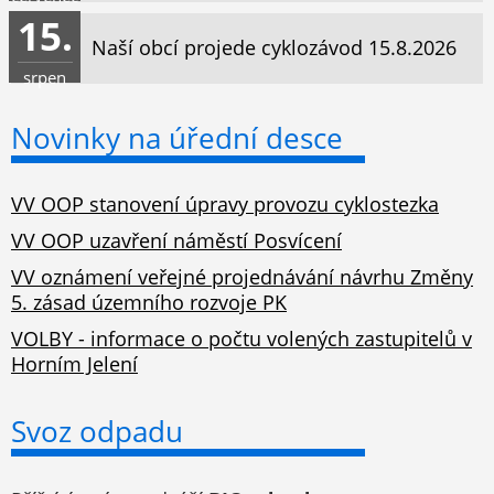
15.
Naší obcí projede cyklozávod 15.8.2026
srpen
Novinky na úřední desce
VV OOP stanovení úpravy provozu cyklostezka
VV OOP uzavření náměstí Posvícení
VV oznámení veřejné projednávání návrhu Změny
5. zásad územního rozvoje PK
VOLBY - informace o počtu volených zastupitelů v
Horním Jelení
Svoz odpadu