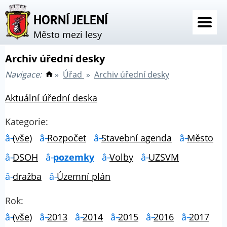
HORNÍ JELENÍ
Město mezi lesy
Archiv úřední desky
Navigace:
»
Úřad
»
Archiv úřední desky
Aktuální úřední deska
Kategorie:
(vše)
Rozpočet
Stavební agenda
Město
DSOH
pozemky
Volby
UZSVM
dražba
Územní plán
Rok:
(vše)
2013
2014
2015
2016
2017