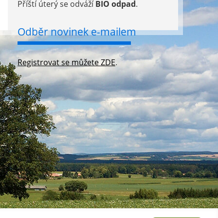
Příští úterý se odváží
BIO odpad
.
Odběr novinek e-mailem
Registrovat se můžete ZDE
.