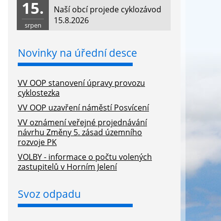
15.
Naší obcí projede cyklozávod
15.8.2026
srpen
Novinky na úřední desce
VV OOP stanovení úpravy provozu
cyklostezka
VV OOP uzavření náměstí Posvícení
VV oznámení veřejné projednávání
návrhu Změny 5. zásad územního
rozvoje PK
VOLBY - informace o počtu volených
zastupitelů v Horním Jelení
Svoz odpadu