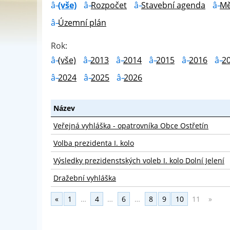
(vše)
Rozpočet
Stavební agenda
Mě
Územní plán
Rok:
(vše)
2013
2014
2015
2016
2
2024
2025
2026
Název
Veřejná vyhláška - opatrovníka Obce Ostřetín
Volba prezidenta I. kolo
Výsledky prezidenstských voleb I. kolo Dolní Jelení
Dražební vyhláška
«
1
…
4
…
6
…
8
9
10
11
»