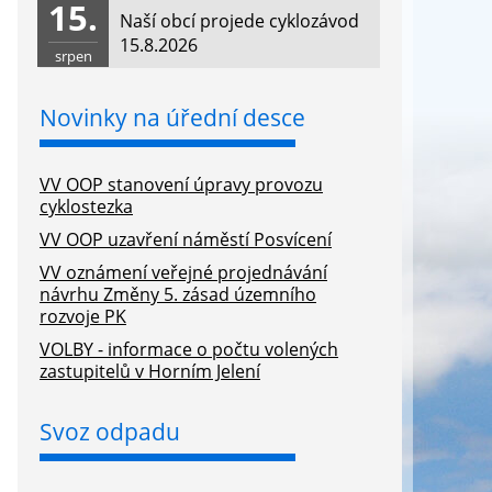
15.
Naší obcí projede cyklozávod
15.8.2026
srpen
Novinky na úřední desce
VV OOP stanovení úpravy provozu
cyklostezka
VV OOP uzavření náměstí Posvícení
VV oznámení veřejné projednávání
návrhu Změny 5. zásad územního
rozvoje PK
VOLBY - informace o počtu volených
zastupitelů v Horním Jelení
Svoz odpadu