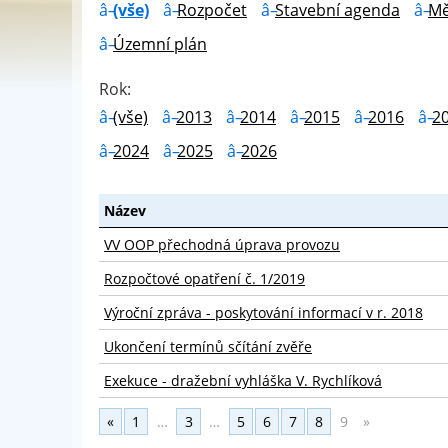
(vše)
Rozpočet
Stavební agenda
Mě
Územní plán
Rok:
(vše)
2013
2014
2015
2016
2
2024
2025
2026
Název
VV OOP přechodná úprava provozu
Rozpočtové opatření č. 1/2019
Výroční zpráva - poskytování informací v r. 2018
Ukončení termínů sčítání zvěře
Exekuce - dražební vyhláška V. Rychlíková
«
1
…
3
…
5
6
7
8
9
»