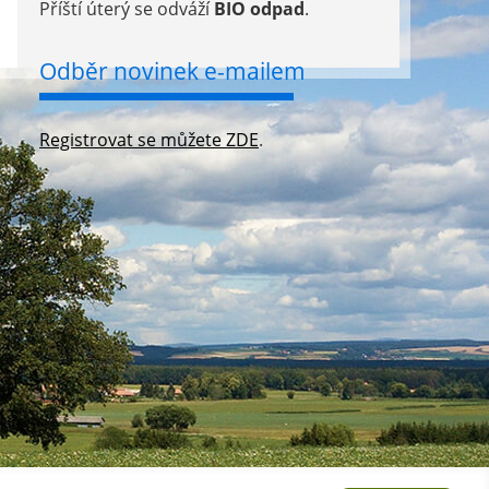
Příští úterý se odváží
BIO odpad
.
Odběr novinek e-mailem
Registrovat se můžete ZDE
.