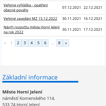
Veřejná vyhláška - opatření
07.12.2021
22.12.2021
obecné povahy
Veřejné zasedání MZ 15.12.2022
30.11.2021
16.12.2021
Návrh rozpočtu města Horní Jelení
30.11.2021
17.12.2021
na rok 2022
«
1
2
3
4
5
6
…
8
»
Základní informace
Město Horní Jelení
náměstí Komenského 114,
533 74 Horní Jelení