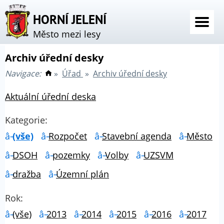
HORNÍ JELENÍ
Město mezi lesy
Archiv úřední desky
Navigace:
»
Úřad
»
Archiv úřední desky
Aktuální úřední deska
Kategorie:
(vše)
Rozpočet
Stavební agenda
Město
DSOH
pozemky
Volby
UZSVM
dražba
Územní plán
Rok:
(vše)
2013
2014
2015
2016
2017