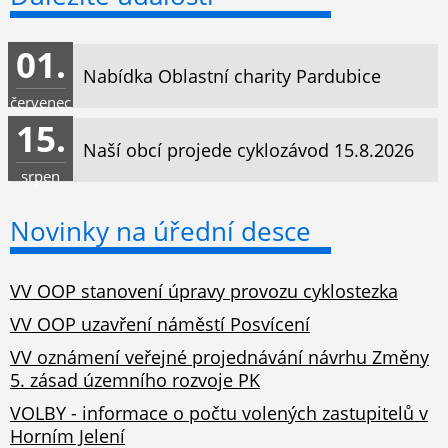
01.
Nabídka Oblastní charity Pardubice
červenec
15.
Naší obcí projede cyklozávod 15.8.2026
srpen
Novinky na úřední desce
VV OOP stanovení úpravy provozu cyklostezka
VV OOP uzavření náměstí Posvícení
VV oznámení veřejné projednávání návrhu Změny
5. zásad územního rozvoje PK
VOLBY - informace o počtu volených zastupitelů v
Horním Jelení