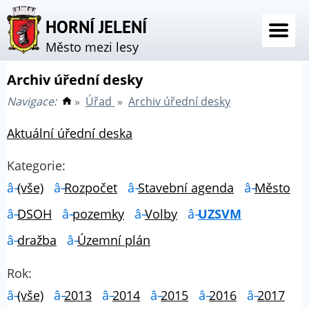
HORNÍ JELENÍ
Město mezi lesy
Archiv úřední desky
Navigace:
»
Úřad
»
Archiv úřední desky
Aktuální úřední deska
Kategorie:
(vše)
Rozpočet
Stavební agenda
Město
DSOH
pozemky
Volby
UZSVM
dražba
Územní plán
Rok:
(vše)
2013
2014
2015
2016
2017