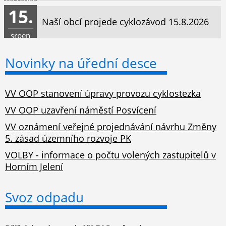
15.
Naší obcí projede cyklozávod 15.8.2026
srpen
Novinky na úřední desce
VV OOP stanovení úpravy provozu cyklostezka
VV OOP uzavření náměstí Posvícení
VV oznámení veřejné projednávání návrhu Změny
5. zásad územního rozvoje PK
VOLBY - informace o počtu volených zastupitelů v
Horním Jelení
Svoz odpadu