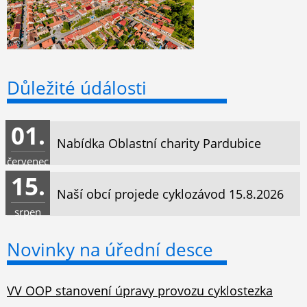
Důležité údálosti
01.
Nabídka Oblastní charity Pardubice
červenec
15.
Naší obcí projede cyklozávod 15.8.2026
srpen
Novinky na úřední desce
VV OOP stanovení úpravy provozu cyklostezka