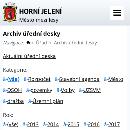
HORNÍ JELENÍ
Město mezi lesy
Archiv úřední desky
Navigace:
»
Úřad
»
Archiv úřední desky
Aktuální úřední deska
Kategorie:
(vše)
Rozpočet
Stavební agenda
Město
DSOH
pozemky
Volby
UZSVM
dražba
Územní plán
Rok:
(vše)
2013
2014
2015
2016
2017