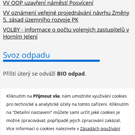
VV OOP uzavření náměstí Posvícení
VV oznámení veřejné projednávání návrhu Změny
5. zásad územního rozvoje PK
VOLBY - informace o počtu volených zastupitelů v
Horním Jelení
Svoz odpadu
Příští úterý se odváží
BIO odpad
.
Odběr novinek e-mailem
Kliknutím na
Přijmout vše
, nám umožníte využívání cookies
pro technické a analytické účely na tomto zařízení. Kliknutím
Registrovat se můžete ZDE
.
na “Detailní nastavení” můžete sami určit jaké cookies je
možné zpracovávat, popřípadě jejich zpracování zakázat.
Více informací o cookies naleznete v
Zásadách používání
©
Město Horní Jelení 2026 |
Mapa stránek
|
Povinně zveřejňované