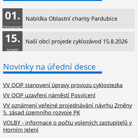
01.
Nabídka Oblastní charity Pardubice
červenec
15.
Naší obcí projede cyklozávod 15.8.2026
srpen
Novinky na úřední desce
VV OOP stanovení úpravy provozu cyklostezka
VV OOP uzavření náměstí Posvícení
VV oznámení veřejné projednávání návrhu Změny
5. zásad územního rozvoje PK
VOLBY - informace o počtu volených zastupitelů v
Horním Jelení