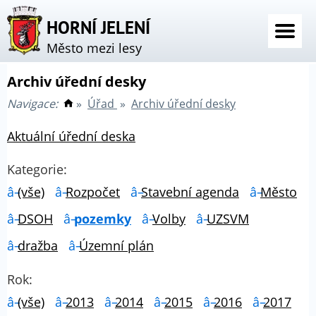
HORNÍ JELENÍ
Město mezi lesy
Archiv úřední desky
Navigace:
»
Úřad
»
Archiv úřední desky
Aktuální úřední deska
Kategorie:
(vše)
Rozpočet
Stavební agenda
Město
DSOH
pozemky
Volby
UZSVM
dražba
Územní plán
Rok:
(vše)
2013
2014
2015
2016
2017