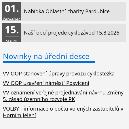
01.
Nabídka Oblastní charity Pardubice
červenec
15.
Naší obcí projede cyklozávod 15.8.2026
srpen
Novinky na úřední desce
VV OOP stanovení úpravy provozu cyklostezka
VV OOP uzavření náměstí Posvícení
VV oznámení veřejné projednávání návrhu Změny
5. zásad územního rozvoje PK
VOLBY - informace o počtu volených zastupitelů v
Horním Jelení