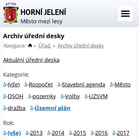
HORNÍ JELENÍ
Město mezi lesy
Archiv úřední desky
Navigace:
»
Úřad
»
Archiv úřední desky
Aktuální úřední deska
Kategorie:
(vše)
Rozpočet
Stavební agenda
Město
DSOH
pozemky
Volby
UZSVM
dražba
Územní plán
Rok:
(vše)
2013
2014
2015
2016
2017