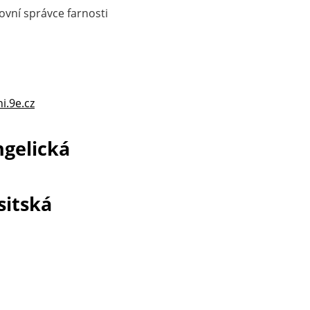
hovní správce farnosti
i.9e.cz
ngelická
sitská