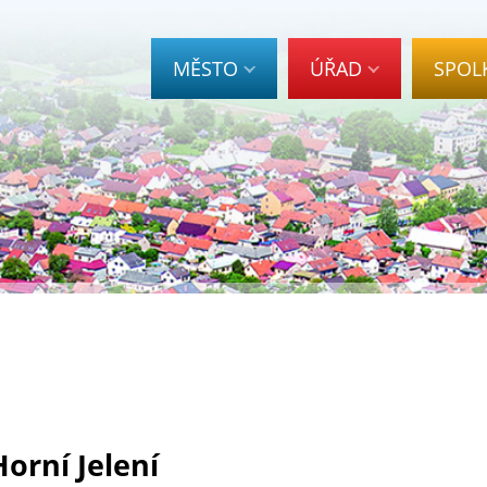
MĚSTO
ÚŘAD
SPOL
orní Jelení