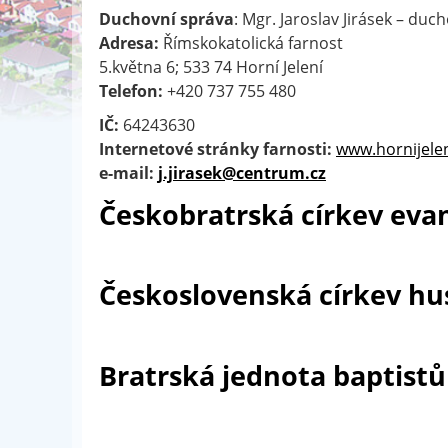
Duchovní správa
: Mgr. Jaroslav Jirásek – duc
Adresa:
Římskokatolická farnost
5.května 6; 533 74 Horní Jelení
Telefon:
+420 737 755 480
IČ:
64243630
Internetové stránky farnosti:
www.hornijelen
e-mail:
j.jirasek@centrum.cz
Českobratrská církev eva
Československá církev hu
Bratrská jednota baptistů