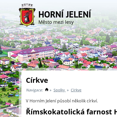
HORNÍ JELENÍ
Město mezi lesy
Církve
Navigace:
»
Spolky
»
Církve
V Horním Jelení působí několik církví.
Římskokatolická farnost H