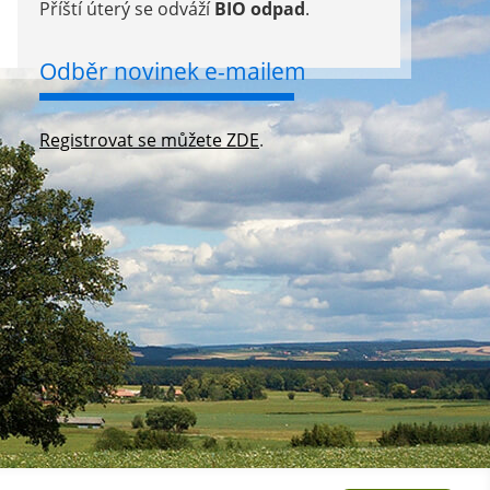
Příští úterý se odváží
BIO odpad
.
Odběr novinek e-mailem
Registrovat se můžete ZDE
.