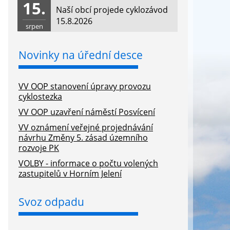
15.
Naší obcí projede cyklozávod
15.8.2026
srpen
Novinky na úřední desce
VV OOP stanovení úpravy provozu
cyklostezka
VV OOP uzavření náměstí Posvícení
VV oznámení veřejné projednávání
návrhu Změny 5. zásad územního
rozvoje PK
VOLBY - informace o počtu volených
zastupitelů v Horním Jelení
Svoz odpadu