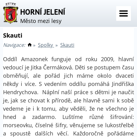
HORNÍ JELENÍ
Město mezi lesy
Skauti
Navigace:
»
Spolky
»
Skauti
Oddíl Amazonek funguje od roku 2009, hlavní
vedoucí je Jitka Čermáková. Děti se postupem času
obměňují, ale pořád jich máme okolo dvaceti
někdy i více. S vedením oddílu pomáhá Jindřiška
Hendrychova. Náplní naší práce s dětmi je naučit
je, jak se chovat k přírodě, ale hlavně sami k sobě
vedeme je i k tomu, aby věděli, že ne všechno je
hned a zadarmo. Luštíme různé šifrování:
morseovku, číselné šifry, věnujeme se lukostřelbě
a spoustě dalších věcí. Každoročně pořádáme