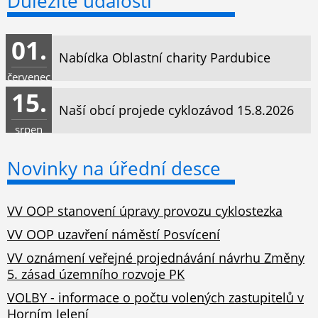
Důležité údálosti
01.
Nabídka Oblastní charity Pardubice
červenec
15.
Naší obcí projede cyklozávod 15.8.2026
srpen
Novinky na úřední desce
VV OOP stanovení úpravy provozu cyklostezka
VV OOP uzavření náměstí Posvícení
VV oznámení veřejné projednávání návrhu Změny
5. zásad územního rozvoje PK
VOLBY - informace o počtu volených zastupitelů v
Horním Jelení