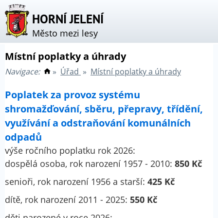
HORNÍ JELENÍ
Město mezi lesy
Místní poplatky a úhrady
Navigace:
»
Úřad
»
Místní poplatky a úhrady
Poplatek za provoz systému
shromažďování, sběru, přepravy, třídění,
využívání a odstraňování komunálních
odpadů
výše ročního poplatku rok 2026:
dospělá osoba, rok narození 1957 - 2010:
850 Kč
senioři, rok narození 1956 a starší:
425 Kč
dítě, rok narození 2011 - 2025:
550 Kč
děti narozené v roce 2026: