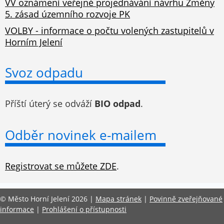
VV oznámení veřejné projednávání návrhu Změny
5. zásad územního rozvoje PK
VOLBY - informace o počtu volených zastupitelů v
Horním Jelení
Svoz odpadu
Příští úterý se odváží
BIO odpad
.
Odběr novinek e-mailem
Registrovat se můžete ZDE
.
©
Město Horní Jelení 2026 |
Mapa stránek
|
Povinně zveřejňované
informace
|
Prohlášení o přístupnosti