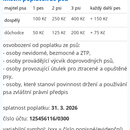
majitel psa
1 pes
2 psi
3 psi
každý další pes
100 Kč
250 Kč
400 Kč
+ 150 Kč
dospělý
důchodce
50 Kč
125 Kč
200 Kč
+ 75 Kč
osvobození od poplatku ze psů:
- osoby nevidomé, bezmocné a ZTP,
- osoby provádějící výcvik doprovodných psů,
- osoby provozující útulek pro ztracené a opuštěné
psy,
- osoby, které stanoví povinnost držení a používání
psa zvláštní právní předpis
splatnost poplatku:
31. 3. 2026
číslo účtu:
125456116/0300
variabilní symbol: (xxx = číslo popisné/evidenční)