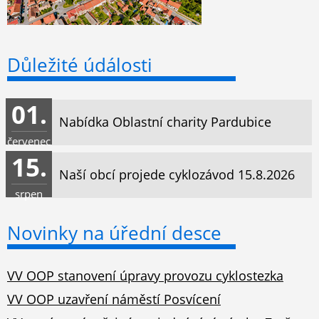
Důležité údálosti
01.
Nabídka Oblastní charity Pardubice
červenec
15.
Naší obcí projede cyklozávod 15.8.2026
srpen
Novinky na úřední desce
VV OOP stanovení úpravy provozu cyklostezka
VV OOP uzavření náměstí Posvícení