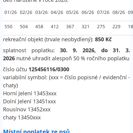
01/26
02/26
03/26
04/26
05/26
06/26
07/26
08/26
09
550
504
458
412
367
321
275
229
1
rekreační objekt (trvale neobydlený):
850 Kč
splatnost poplatku:
30. 9. 2026, do 31. 3.
2026
nutné uhradit alespoň 50 % ročního poplatku
číslo účtu
125456116/0300
variabilní symbol: (xxx = číslo popisné / evidenční -
chaty)
Horní Jelení 13453xxx
Dolní Jelení 13451xxx
Rousínov 13452xxx
chaty 13450xxx
Místní poplatek ze psů