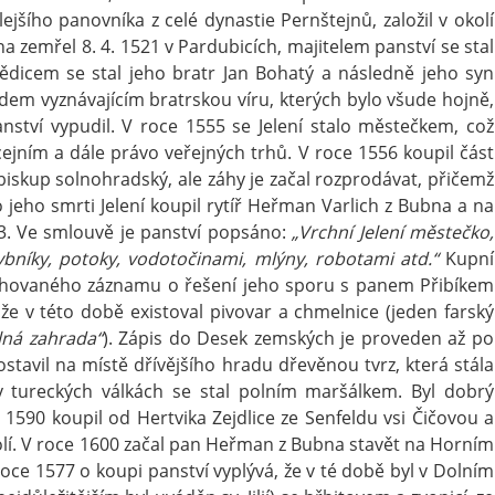
ejšího panovníka z celé dynastie Pernštejnů, založil v okolí
na zemřel 8. 4. 1521 v Pardubicích, majitelem panství se stal
Dědicem se stal jeho bratr Jan Bohatý a následně jeho syn
, lidem vyznávajícím bratrskou víru, kterých bylo všude hojně,
anství vypudil. V roce 1555 se Jelení stalo městečkem, což
ejním a dále právo veřejných trhů. V roce 1556 koupil část
ibiskup solnohradský, ale záhy je začal rozprodávat, přičemž
o jeho smrti Jelení koupil rytíř Heřman Varlich z Bubna a na
73. Ve smlouvě je panství popsáno:
„Vrchní Jelení městečko,
rybníky, potoky, vodotočinami, mlýny, robotami atd.“
Kupní
chovaného záznamu o řešení jeho sporu s panem Přibíkem
e v této době existoval pivovar a chmelnice (jeden farský
lná zahrada“
). Zápis do Desek zemských je proveden až po
tavil na místě dřívějšího hradu dřevěnou tvrz, která stála
 tureckých válkách se stal polním maršálkem. Byl dobrý
1590 koupil od Hertvika Zejdlice ze Senfeldu vsi Čičovou a
olí. V roce 1600 začal pan Heřman z Bubna stavět na Horním
roce 1577 o koupi panství vyplývá, že v té době byl v Dolním