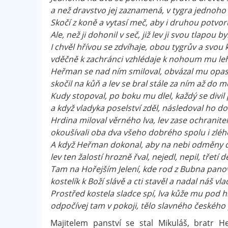
a než dravstvo jej zaznamená, v tygra jednoho 
Skočí z koně a vytasí meč, aby i druhou potvoru
Ale, než ji dohonil v seč, již lev ji svou tlapou by
I chvěl hřívou se zdvíhaje, obou tygrův a svou 
vděčně k zachránci vzhlédaje k nohoum mu leh
Heřman se nad ním smiloval, obvázal mu opa
skočil na kůň a lev se bral stále za ním až do 
Kudy stopoval, po boku mu dlel, každý se divil
a když vladyka poselství zděl, následoval ho 
Hrdina miloval věrného lva, lev zase ochranite
okoušívali oba dva všeho dobrého spolu i zléh
A když Heřman dokonal, aby na nebi odměny d
lev ten žalostí hrozně řval, nejedl, nepil, třetí 
Tam na Hořejším Jelení, kde rod z Bubna pano
kostelík k Boží slávě a cti stavěl a nadal náš vl
Prostřed kostela sladce spí, lva kůže mu pod h
odpočívej tam v pokoji, tělo slavného českého
Majitelem panství se stal Mikuláš, bratr H