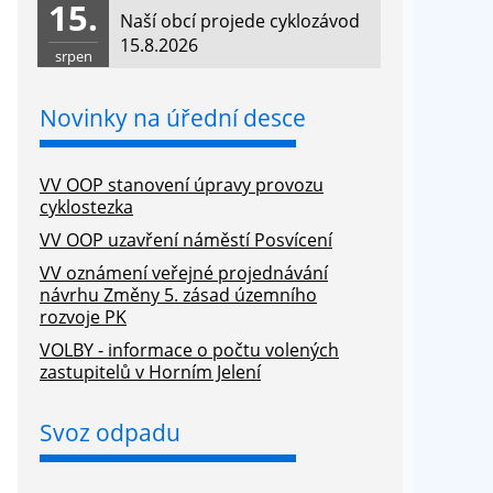
15.
Naší obcí projede cyklozávod
15.8.2026
srpen
Novinky na úřední desce
VV OOP stanovení úpravy provozu
cyklostezka
VV OOP uzavření náměstí Posvícení
VV oznámení veřejné projednávání
návrhu Změny 5. zásad územního
rozvoje PK
VOLBY - informace o počtu volených
zastupitelů v Horním Jelení
Svoz odpadu