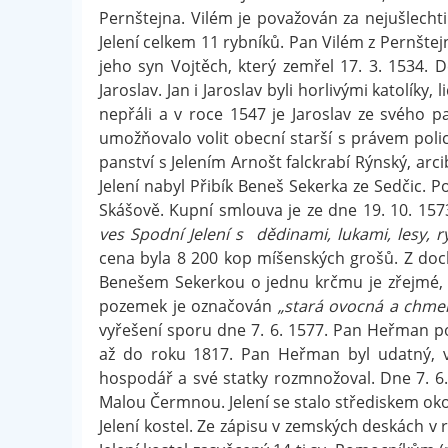
Pernštejna. Vilém je považován za nejušlechtil
Jelení celkem 11 rybníků. Pan Vilém z Pernštej
jeho syn Vojtěch, který zemřel 17. 3. 1534. 
Jaroslav. Jan i Jaroslav byli horlivými katolíky
nepřáli a v roce 1547 je Jaroslav ze svého p
umožňovalo volit obecní starší s právem polic
panství s Jelením Arnošt falckrabí Rýnský, arc
Jelení nabyl Přibík Beneš Sekerka ze Sedčic. P
Skášově. Kupní smlouva je ze dne 19. 10. 15
ves Spodní Jelení s dědinami, lukami, lesy, 
cena byla 8 200 kop míšenských grošů. Z do
Benešem Sekerkou o jednu krčmu je zřejmé, ž
pozemek je označován
„stará ovocná a chme
vyřešení sporu dne 7. 6. 1577. Pan Heřman pos
až do roku 1817. Pan Heřman byl udatný, v
hospodář a své statky rozmnožoval. Dne 7. 6. 
Malou Čermnou. Jelení se stalo střediskem ok
Jelení kostel. Ze zápisu v zemských deskách v 