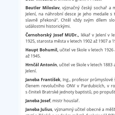
Beutler Miloslav
, význačný český sochař a 
Jelení, na náhrobní desce je jeho medaile 
slavně překoná“. Chtěl vždy svým dílem slo
událostmi historickými.
Černohorský Josef MUDr.,
lékař v Jelení v l
1925, starosta města v letech 1902 až 1907 a 1
Haupt Bohumil,
učitel ve škole v letech 1926
až 1945.
Hrnčál Antonín
, učitel ve škole v letech 188
Jelení.
Janeba František
, Ing., profesor průmyslové 
členem revolučního ONV v Pardubicích, v r
s činiteli Bratrské jednoty baptistů, po propu
Janeba Josef
, mistr houslař.
Janeba Julius
, významný učitel obecné a měš