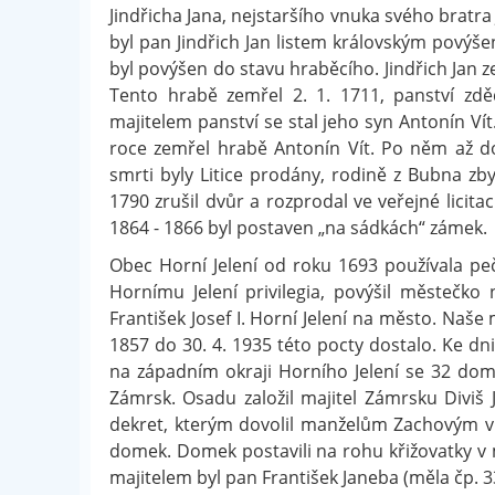
Jindřicha Jana, nejstaršího vnuka svého bratra 
byl pan Jindřich Jan listem královským povýšen
byl povýšen do stavu hraběcího. Jindřich Jan z
Tento hrabě zemřel 2. 1. 1711, panství zdě
majitelem panství se stal jeho syn Antonín Vít
roce zemřel hrabě Antonín Vít. Po něm až d
smrti byly Litice prodány, rodině z Bubna zb
1790 zrušil dvůr a rozprodal ve veřejné licita
1864 - 1866 byl postaven „na sádkách“ zámek.
Obec Horní Jelení od roku 1693 používala peče
Hornímu Jelení privilegia, povýšil městečko
František Josef I. Horní Jelení na město. Naše
1857 do 30. 4. 1935 této pocty dostalo. Ke dni
na západním okraji Horního Jelení se 32 domy 
Zámrsk. Osadu založil majitel Zámrsku Diviš 
dekret, kterým dovolil manželům Zachovým v 
domek. Domek postavili na rohu křižovatky v 
majitelem byl pan František Janeba (měla čp. 335