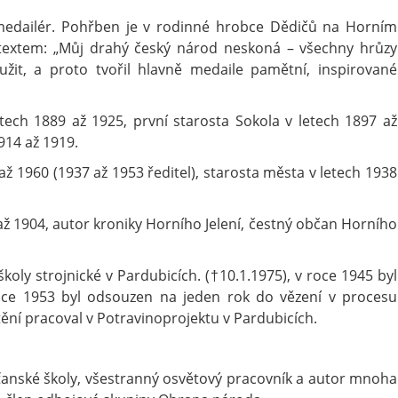
medailér. Pohřben je v rodinné hrobce Dědičů na Horním
s textem: „Můj drahý český národ neskoná – všechny hrůzy
užit, a proto tvořil hlavně medaile pamětní, inspirované
etech 1889 až 1925, první starosta Sokola v letech 1897 až
914 až 1919.
 až 1960 (1937 až 1953 ředitel), starosta města v letech 1938
3 až 1904, autor kroniky Horního Jelení, čestný občan Horního
školy strojnické v Pardubicích. (†10.1.1975), v roce 1945 byl
oce 1953 byl odsouzen na jeden rok do vězení v procesu
štění pracoval v Potravinoprojektu v Pardubicích.
ťanské školy, všestranný osvětový pracovník a autor mnoha