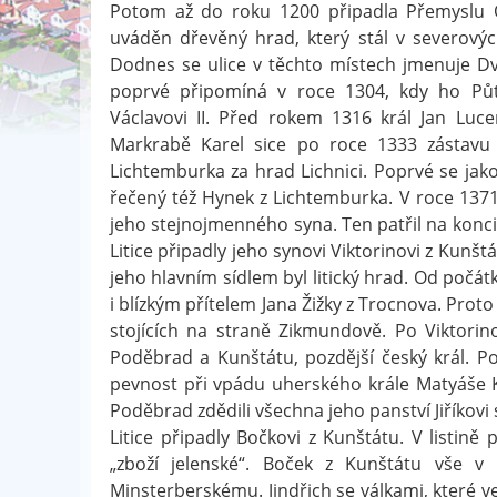
Potom až do roku 1200 připadla Přemyslu Ot
uváděn dřevěný hrad, který stál v severový
Dodnes se ulice v těchto místech jmenuje Dvor
poprvé připomíná v roce 1304, kdy ho Půta 
Václavovi II. Před rokem 1316 král Jan Luce
Markrabě Karel sice po roce 1333 zástavu 
Lichtemburka za hrad Lichnici. Poprvé se jako
řečený též Hynek z Lichtemburka. V roce 1371 
jeho stejnojmenného syna. Ten patřil na konci 
Litice připadly jeho synovi Viktorinovi z Kunšt
jeho hlavním sídlem byl litický hrad. Od počá
i blízkým přítelem Jana Žižky z Trocnova. Proto
stojících na straně Zikmundově. Po Viktorinov
Poděbrad a Kunštátu, pozdější český král. Po
pevnost při vpádu uherského krále Matyáše K
Poděbrad zdědili všechna jeho panství Jiříkovi 
Litice připadly Bočkovi z Kunštátu. V listině 
„zboží jelenské“. Boček z Kunštátu vše v 
Minsterberskému. Jindřich se válkami, které ved