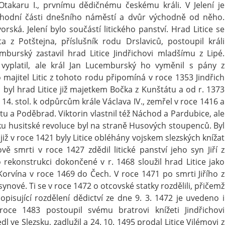
akaru I., prvnímu dědičnému českému králi. V Jelení je
chodní části dnešního náměstí a dvůr východně od něho.
ská. Jelení bylo součástí litického panství. Hrad Litice se
z Potštejna, příslušník rodu Drslaviců, postoupil králi
mburský zastavil hrad Litice Jindřichovi mladšímu z Lipé.
vyplatil, ale král Jan Lucemburský ho vyměnil s pány z
 majitel Litic z tohoto rodu připomíná v roce 1353 Jindřich
byl hrad Litice již majetkem Bočka z Kunštátu a od r. 1373
14. stol. k odpůrcům krále Václava IV., zemřel v roce 1416 a
átu a Poděbrad. Viktorin vlastnil též Náchod a Pardubice, ale
tku husitské revoluce byl na straně Husových stoupenců. Byl
 již v roce 1421 byly Litice obléhány vojskem slezských knížat
ě smrti v roce 1427 zdědil litické panství jeho syn Jiří z
 rekonstrukci dokončené v r. 1468 sloužil hrad Litice jako
orvína v roce 1469 do Čech. V roce 1471 po smrti Jiřího z
synové. Ti se v roce 1472 o otcovské statky rozdělili, přičemž
popisující rozdělení dědictví ze dne 9. 3. 1472 je uvedeno i
roce 1483 postoupil svému bratrovi knížeti Jindřichovi
l ve Slezsku, zadlužil a 24. 10. 1495 prodal Litice Vilémovi z