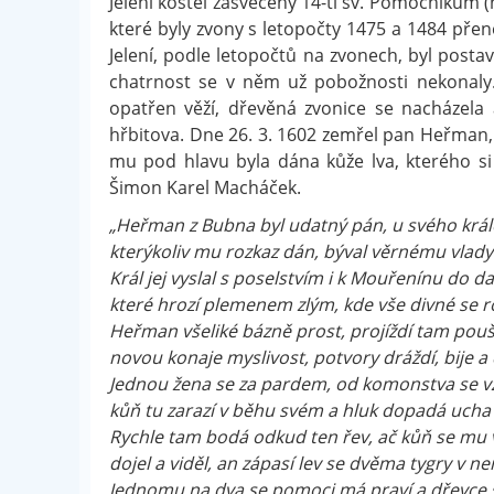
Jelení kostel zasvěcený 14-ti sv. Pomocníkům (ne
které byly zvony s letopočty 1475 a 1484 pře
Jelení, podle letopočtů na zvonech, byl postav
chatrnost se v něm už pobožnosti nekonaly.
opatřen věží, dřevěná zvonice se nacházela
hřbitova. Dne 26. 3. 1602 zemřel pan Heřman,
mu pod hlavu byla dána kůže lva, kterého si
Šimon Karel Macháček.
„Heřman z Bubna byl udatný pán, u svého krále
kterýkoliv mu rozkaz dán, býval věrnému vladyk
Král jej vyslal s poselstvím i k Mouřenínu do d
které hrozí plemenem zlým, kde vše divné se ro
Heřman všeliké bázně prost, projíždí tam poušt
novou konaje myslivost, potvory dráždí, bije a 
Jednou žena se za pardem, od komonstva se vz
kůň tu zarazí v běhu svém a hluk dopadá ucha 
Rychle tam bodá odkud ten řev, ač kůň se mu v
dojel a viděl, an zápasí lev se dvěma tygry v n
Jednomu na dva se pomoci má praví a dřevce 