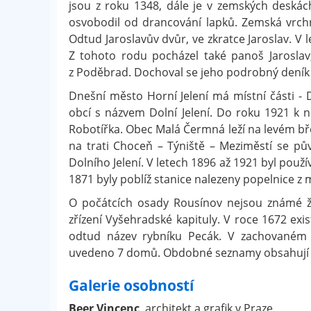
jsou z roku 1348, dále je v zemských deskác
osvobodil od drancování lapků. Zemská vrchno
Odtud Jaroslavův dvůr, ve zkratce Jaroslav. V l
Z tohoto rodu pocházel také panoš Jaroslav,
z Poděbrad. Dochoval se jeho podrobný deník
Dnešní město Horní Jelení má místní části - 
obcí s názvem Dolní Jelení. Do roku 1921 k 
Robotířka. Obec Malá Čermná leží na levém bře
na trati Choceň – Týniště – Meziměstí se pův
Dolního Jelení. V letech 1896 až 1921 byl použív
1871 byly poblíž stanice nalezeny popelnice z m
O počátcích osady Rousínov nejsou známé žá
zřízení Vyšehradské kapituly. V roce 1672 exi
odtud název rybníku Pecák. V zachovaném 
uvedeno 7 domů. Obdobné seznamy obsahují na
Galerie osobností
Beer Vincenc
, architekt a grafik v Praze.