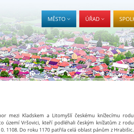
MĚSTO
ÚŘAD
SPOL
 hor mezi Kladskem a Litomyšlí českému knížecímu rodu
oto území Vršovici, kteří podléhali českým knížatům z rodu
0. 1108. Do roku 1170 patřila celá oblast pánům z Hrabišic.