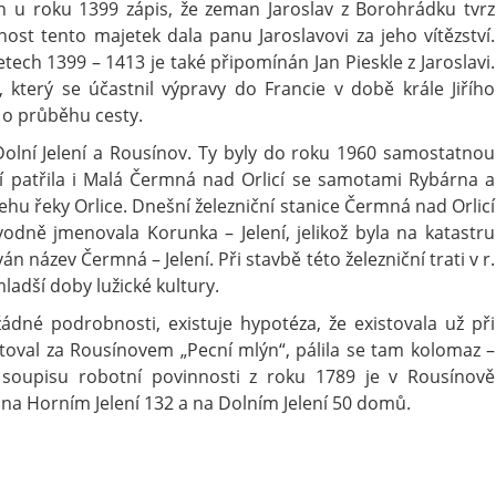
h u roku 1399 zápis, že zeman Jaroslav z Borohrádku tvrz
st tento majetek dala panu Jaroslavovi za jeho vítězství.
etech 1399 – 1413 je také připomínán Jan Pieskle z Jaroslavi.
 který se účastnil výpravy do Francie v době krále Jiřího
 o průběhu cesty.
Dolní Jelení a Rousínov. Ty byly do roku 1960 samostatnou
ní patřila i Malá Čermná nad Orlicí se samotami Rybárna a
hu řeky Orlice. Dnešní železniční stanice Čermná nad Orlicí
odně jmenovala Korunka – Jelení, jelikož byla na katastru
án název Čermná – Jelení. Při stavbě této železniční trati v r.
ladší doby lužické kultury.
dné podrobnosti, existuje hypotéza, že existovala už při
stoval za Rousínovem „Pecní mlýn“, pálila se tam kolomaz –
soupisu robotní povinnosti z roku 1789 je v Rousínově
 Horním Jelení 132 a na Dolním Jelení 50 domů.