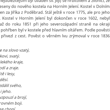
jdůležitějším byl uváděn sv. Jiljí) se hřbitovem a zvonicí, ze
neseny do nového kostela na Horním Jelení. Kostel v Dolním
en za Jiříka z Poděbrad. Stál ještě v roce 1775, ale pro jeho
 Kostel v Horním Jelení byl dokončen v roce 1602, nebyl
 až do roku 1851 při jeho severozápadní straně na okraji
 pohřben byl v kostele před hlavním oltářem. Podle pověsti
 přivezl z cest. Pověst o věrném lvu zrýmoval v roce 1836
 na slovo vzatý,
ovi, svatý.
alekého kraje,
dí a zraje.
ě i lesy,
děsí.
dálil svého,
i jeho.
zpouzí a brojí,
erovném boji.
se chopí,