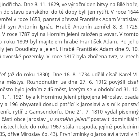
Jindřicha. Dne 8. 11. 1629, ve výroční den bitvy na Bílé hoře,
 do stavu panského, do té doby byli jen rytíři. V roce 1644
emřel v roce 1653, panství převzal František Adam Vratislav.
dil syn Antonín Ignác. Hrabě Antonín zemřel 8. 3. 1725,
. V roce 1787 byl na Horním Jelení založen pivovar. V tomto
o roku 1809 byl majitelem hrabě František Adam. Po jeho
yly jen Doudleby a Jelení. Hrabě František Adam dne 9. 10.
ci dvorské pozemky. V roce 1817 byla zbořena tvrz, v letech
ť (až do roku 1830). Dne 16. 8. 1734 udělil císař Karel VI.
 na městys. Rozhodnutím ze dne 27. 6. 1912 povýšil císař
 město bylo jedním z 45 měst, kterým se v období od 31. 10.
 1. 1. 1921 byla k Hornímu Jelení připojena Miroslav, osada
a 196 obyvateli dosud patřící k Jaroslavi a s ní k panství
Jeník, rytíř z Gamsendorfu. Dne 21. 7. 1810 vydal písemný
části obce Jaroslav
„u samého Jelení“
postavit dominikální
místech, kde do roku 1967 stála hospoda, jejímž posledním
, dříve Miroslav čp. 43). První zmínky o Jaroslavi a tvrzi v ní