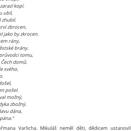
zarazí kopí.
 ubil,
l zhubil.
krví zbrocen,
l jako by zkrocen.
sem rány,
městské brány.
 průvodci tomu,
do Čech domů.
le svého,
o.
ošel,
den pošel.
val možný,
adyka zbožný.
lavu dána,
 pána.“
eřmana Varlicha. Mikuláš neměl děti, dědicem ustanovil