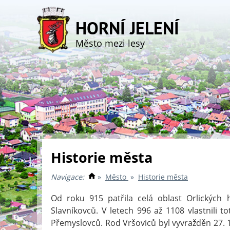
HORNÍ JELENÍ
Město mezi lesy
Historie města
Navigace:
»
Město
»
Historie města
Od roku 915 patřila celá oblast Orlických
Slavníkovců. V letech 996 až 1108 vlastnili t
Přemyslovců. Rod Vršoviců byl vyvražděn 27. 1