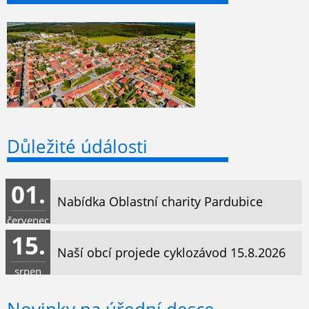
Důležité údálosti
01.
Nabídka Oblastní charity Pardubice
červenec
15.
Naší obcí projede cyklozávod 15.8.2026
srpen
Novinky na úřední desce