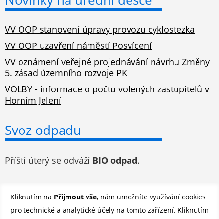
VV OOP stanovení úpravy provozu cyklostezka
VV OOP uzavření náměstí Posvícení
VV oznámení veřejné projednávání návrhu Změny
5. zásad územního rozvoje PK
VOLBY - informace o počtu volených zastupitelů v
Horním Jelení
Svoz odpadu
Příští úterý se odváží
BIO odpad
.
Odběr novinek e-mailem
Kliknutím na
Přijmout vše
, nám umožníte využívání cookies
pro technické a analytické účely na tomto zařízení. Kliknutím