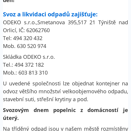
den!
Svoz a likvidaci odpadů zajišťuje:
ODEKO s.r.o.,Smetanova 395,517 21 Týniště nad
Orlicí, IČ: 62062760
Tel: 494 320 432
Mob. 630 520 974
Skládka ODEKO s.r.o.
Tel.: 494 372 182
Mob.: 603 813 310
U uvedené společnosti lze objednat kontejner na
odvoz většího množství velkoobjemového odpadu,
stavební suti, střešní krytiny a pod.
Svozovým dnem popelnic z domácností je
úterý.
Na tříděný odpad jsou v našem městě rozmístěny