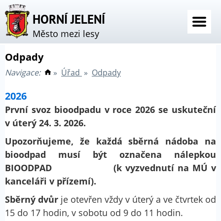
HORNÍ JELENÍ
Město mezi lesy
Odpady
Navigace:
»
Úřad
»
Odpady
2026
První svoz bioodpadu v roce 2026 se uskuteční
v úterý 24. 3. 2026.
Upozorňujeme, že každá sběrná nádoba na
bioodpad musí být označena nálepkou
BIOODPAD (k vyzvednutí na MÚ v
kanceláři v přízemí).
Sběrný dvůr
je otevřen vždy v úterý a ve čtvrtek od
15 do 17 hodin, v sobotu od 9 do 11 hodin.