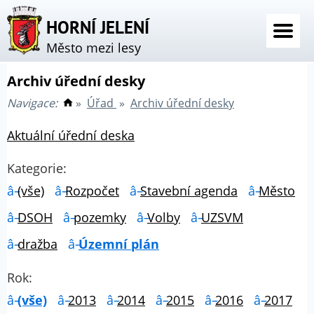
HORNÍ JELENÍ
Město mezi lesy
Archiv úřední desky
Navigace:
»
Úřad
»
Archiv úřední desky
Aktuální úřední deska
Kategorie:
(vše)
Rozpočet
Stavební agenda
Město
DSOH
pozemky
Volby
UZSVM
dražba
Územní plán
Rok:
(vše)
2013
2014
2015
2016
2017