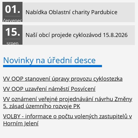
01.
Nabídka Oblastní charity Pardubice
červenec
15.
Naší obcí projede cyklozávod 15.8.2026
srpen
Novinky na úřední desce
VV OOP stanovení úpravy provozu cyklostezka
VV OOP uzavření náměstí Posvícení
VV oznámení veřejné projednávání návrhu Změny
5. zásad územního rozvoje PK
VOLBY - informace o počtu volených zastupitelů v
Horním Jelení