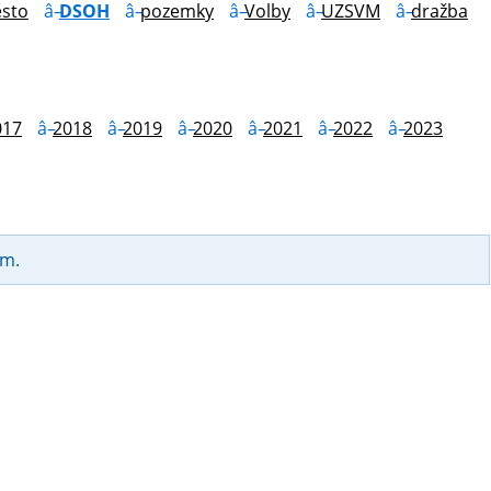
sto
DSOH
pozemky
Volby
UZSVM
dražba
017
2018
2019
2020
2021
2022
2023
am.