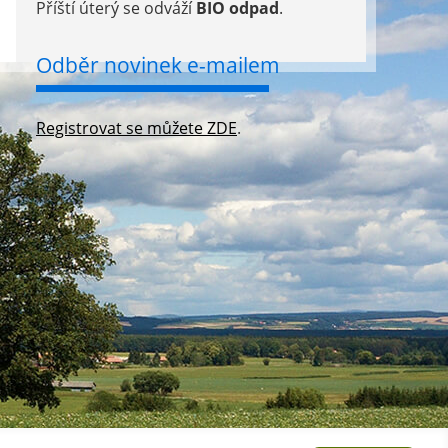
Příští úterý se odváží
BIO odpad
.
Odběr novinek e-mailem
Registrovat se můžete ZDE
.