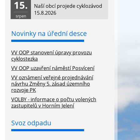
15.
Naší obcí projede cyklozávod
15.8.2026
srpen
Novinky na úřední desce
VV OOP stanovení úpravy provozu
cyklostezka
VV OOP uzavření náměstí Posvícení
VV oznámení veřejné projednávání
návrhu Změny 5. zásad územního
rozvoje PK
VOLBY - informace o počtu volených
zastupitelů v Horním Jelení
Svoz odpadu