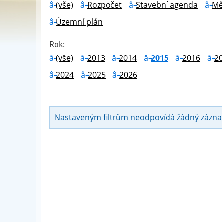
(vše)
Rozpočet
Stavební agenda
Mě
Územní plán
Rok:
(vše)
2013
2014
2015
2016
2
2024
2025
2026
Nastaveným filtrům neodpovídá žádný zázn