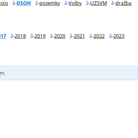
sto
DSOH
pozemky
Volby
UZSVM
dražba
017
2018
2019
2020
2021
2022
2023
am.