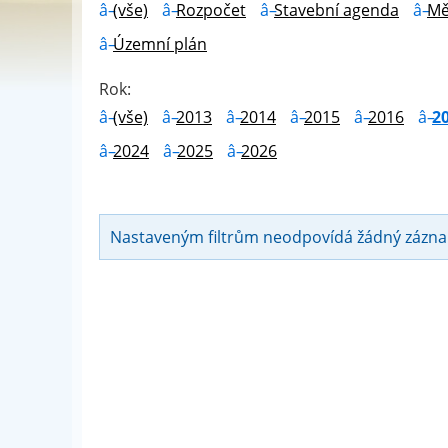
(vše)
Rozpočet
Stavební agenda
Mě
Územní plán
Rok:
(vše)
2013
2014
2015
2016
2
2024
2025
2026
Nastaveným filtrům neodpovídá žádný zázn