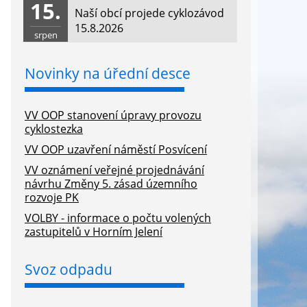
15.
Naší obcí projede cyklozávod
15.8.2026
srpen
Novinky na úřední desce
VV OOP stanovení úpravy provozu
cyklostezka
VV OOP uzavření náměstí Posvícení
VV oznámení veřejné projednávání
návrhu Změny 5. zásad územního
rozvoje PK
VOLBY - informace o počtu volených
zastupitelů v Horním Jelení
Svoz odpadu