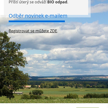
Příští úterý se odváží
BIO odpad
.
Odběr novinek e-mailem
Registrovat se můžete ZDE
.