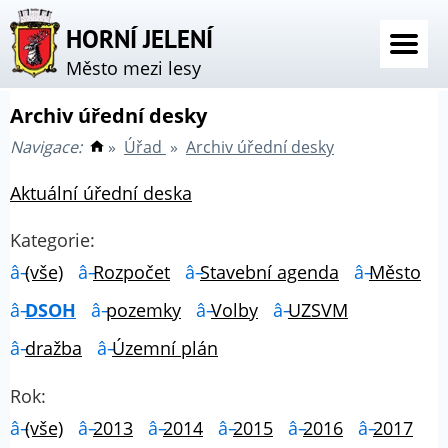
HORNÍ JELENÍ
Město mezi lesy
Archiv úřední desky
Navigace:
»
Úřad
»
Archiv úřední desky
Aktuální úřední deska
Kategorie:
(vše)
Rozpočet
Stavební agenda
Město
DSOH
pozemky
Volby
UZSVM
dražba
Územní plán
Rok:
(vše)
2013
2014
2015
2016
2017