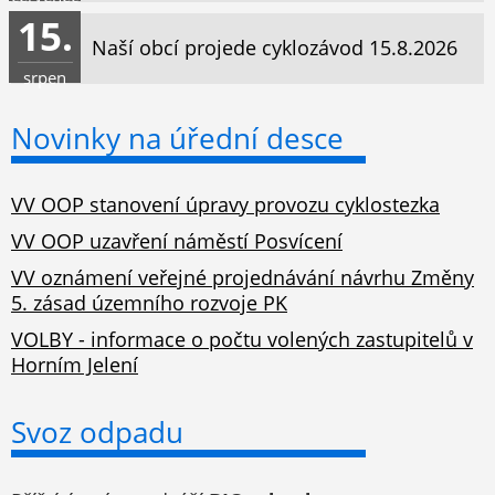
15.
Naší obcí projede cyklozávod 15.8.2026
srpen
Novinky na úřední desce
VV OOP stanovení úpravy provozu cyklostezka
VV OOP uzavření náměstí Posvícení
VV oznámení veřejné projednávání návrhu Změny
5. zásad územního rozvoje PK
VOLBY - informace o počtu volených zastupitelů v
Horním Jelení
Svoz odpadu