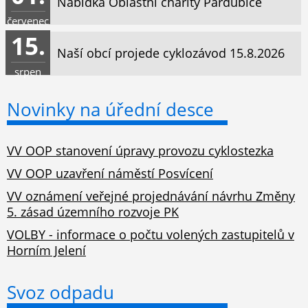
Nabídka Oblastní charity Pardubice
červenec
15.
Naší obcí projede cyklozávod 15.8.2026
srpen
Novinky na úřední desce
VV OOP stanovení úpravy provozu cyklostezka
VV OOP uzavření náměstí Posvícení
VV oznámení veřejné projednávání návrhu Změny
5. zásad územního rozvoje PK
VOLBY - informace o počtu volených zastupitelů v
Horním Jelení
Svoz odpadu