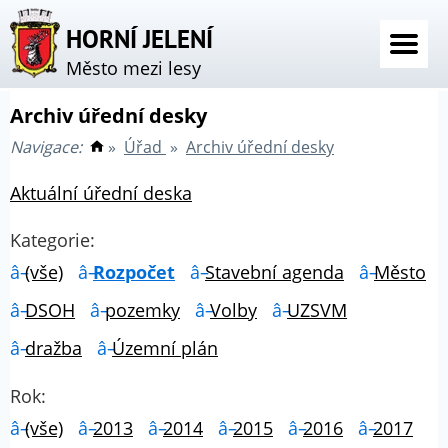
HORNÍ JELENÍ
Město mezi lesy
Archiv úřední desky
Navigace:
»
Úřad
»
Archiv úřední desky
Aktuální úřední deska
Kategorie:
(vše)
Rozpočet
Stavební agenda
Město
DSOH
pozemky
Volby
UZSVM
dražba
Územní plán
Rok:
(vše)
2013
2014
2015
2016
2017