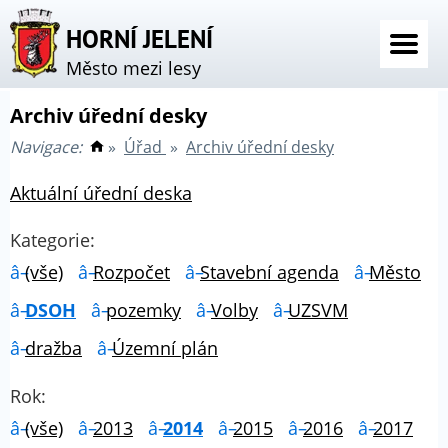
HORNÍ JELENÍ
Město mezi lesy
Archiv úřední desky
Navigace:
»
Úřad
»
Archiv úřední desky
Aktuální úřední deska
Kategorie:
(vše)
Rozpočet
Stavební agenda
Město
DSOH
pozemky
Volby
UZSVM
dražba
Územní plán
Rok:
(vše)
2013
2014
2015
2016
2017