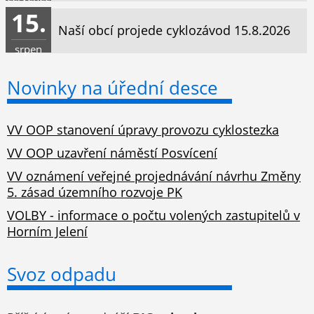
15.
Naší obcí projede cyklozávod 15.8.2026
srpen
Novinky na úřední desce
VV OOP stanovení úpravy provozu cyklostezka
VV OOP uzavření náměstí Posvícení
VV oznámení veřejné projednávání návrhu Změny
5. zásad územního rozvoje PK
VOLBY - informace o počtu volených zastupitelů v
Horním Jelení
Svoz odpadu