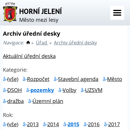
HORNÍ JELENÍ
Město mezi lesy
Archiv úřední desky
Navigace:
»
Úřad
»
Archiv úřední desky
Aktuální úřední deska
Kategorie:
(vše)
Rozpočet
Stavební agenda
Město
DSOH
pozemky
Volby
UZSVM
dražba
Územní plán
Rok:
(vše)
2013
2014
2015
2016
2017