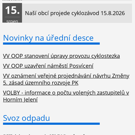
15.
Naší obcí projede cyklozávod 15.8.2026
srpen
Novinky na úřední desce
VV OOP stanovení úpravy provozu cyklostezka
VV OOP uzavření náměstí Posvícení
VV oznámení veřejné projednávání návrhu Změny
5. zásad územního rozvoje PK
VOLBY - informace o počtu volených zastupitelů v
Horním Jelení
Svoz odpadu