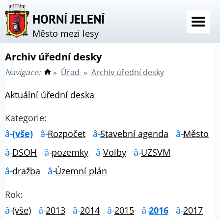
HORNÍ JELENÍ
Město mezi lesy
Archiv úřední desky
Navigace:
»
Úřad
»
Archiv úřední desky
Aktuální úřední deska
Kategorie:
(vše)
Rozpočet
Stavební agenda
Město
DSOH
pozemky
Volby
UZSVM
dražba
Územní plán
Rok:
(vše)
2013
2014
2015
2016
2017