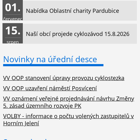
01.
Nabídka Oblastní charity Pardubice
červenec
15.
Naší obcí projede cyklozávod 15.8.2026
srpen
Novinky na úřední desce
VV OOP stanovení úpravy provozu cyklostezka
VV OOP uzavření náměstí Posvícení
VV oznámení veřejné projednávání návrhu Změny
5. zásad územního rozvoje PK
VOLBY - informace o počtu volených zastupitelů v
Horním Jelení