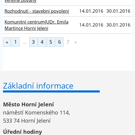
veřejné povahy
Rozhodnutí - stavební povolení
14.01.2016
30.01.2016
Komunitní centrumJUDr. Emila
14.01.2016
30.01.2016
Martince Horní Jelení
«
1
…
3
4
5
6
7
»
Základní informace
Město Horní Jelení
náměstí Komenského 114,
533 74 Horní Jelení
Úřední hodiny