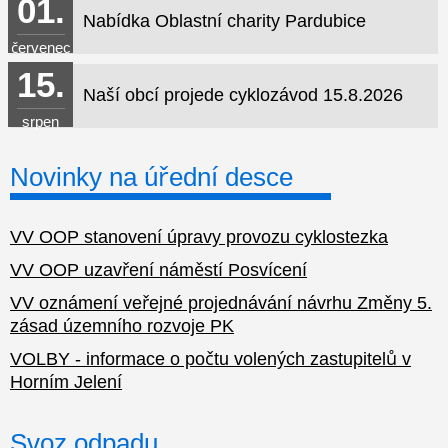
01.
Nabídka Oblastní charity Pardubice
červenec
15.
Naší obcí projede cyklozávod 15.8.2026
srpen
Novinky na úřední desce
VV OOP stanovení úpravy provozu cyklostezka
VV OOP uzavření náměstí Posvícení
VV oznámení veřejné projednávání návrhu Změny 5.
zásad územního rozvoje PK
VOLBY - informace o počtu volených zastupitelů v
Horním Jelení
Svoz odpadu