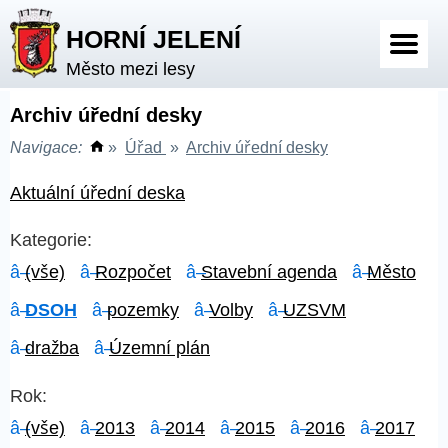
HORNÍ JELENÍ
Město mezi lesy
Archiv úřední desky
Navigace:
»
Úřad
»
Archiv úřední desky
Aktuální úřední deska
Kategorie:
(vše)
Rozpočet
Stavební agenda
Město
DSOH
pozemky
Volby
UZSVM
dražba
Územní plán
Rok:
(vše)
2013
2014
2015
2016
2017