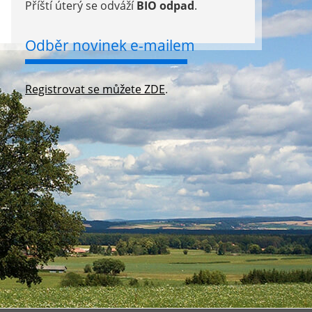
Příští úterý se odváží
BIO odpad
.
Odběr novinek e-mailem
Registrovat se můžete ZDE
.