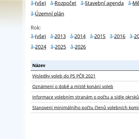
(vše)
Rozpočet
Stavební agenda
Mě
Územní plán
Rok:
(vše)
2013
2014
2015
2016
2
2024
2025
2026
Název
Výsledky voleb do PS PČR 2021
Oznámení o době a místě konání voleb
Informace volebním stranám o počtu a sídle okrsků
Stanovení minimálního počtu členů volebních komi