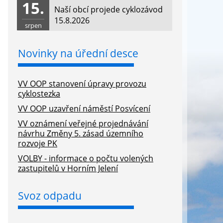
15.
Naší obcí projede cyklozávod
15.8.2026
srpen
Novinky na úřední desce
VV OOP stanovení úpravy provozu
cyklostezka
VV OOP uzavření náměstí Posvícení
VV oznámení veřejné projednávání
návrhu Změny 5. zásad územního
rozvoje PK
VOLBY - informace o počtu volených
zastupitelů v Horním Jelení
Svoz odpadu