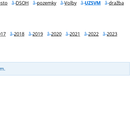
sto
DSOH
pozemky
Volby
UZSVM
dražba
017
2018
2019
2020
2021
2022
2023
am.