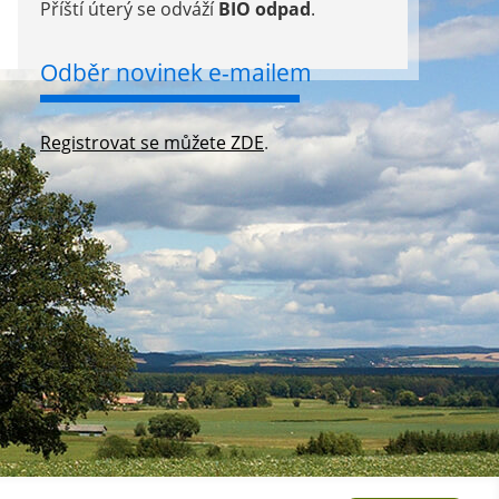
Příští úterý se odváží
BIO odpad
.
Odběr novinek e-mailem
Registrovat se můžete ZDE
.