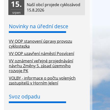
15.
Naší obcí projede cyklozávod
15.8.2026
srpen
Novinky na úřední desce
VV OOP stanovení úpravy provozu
cyklostezka
VV OOP uzavření náměstí Posvícení
VV oznámení veřejné projednávání
návrhu Změny 5. zásad územního
rozvoje PK
VOLBY - informace o počtu volených
zastupitelů v Horním Jelení
Svoz odpadu