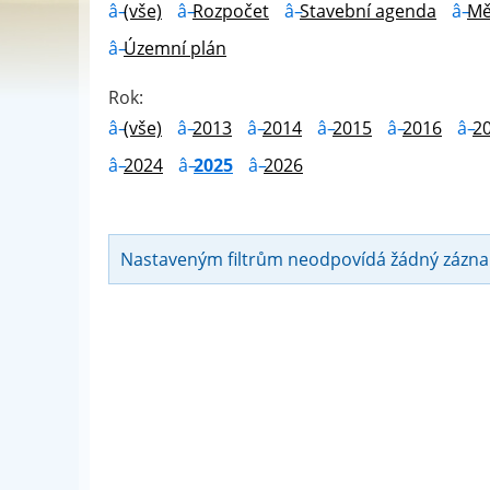
(vše)
Rozpočet
Stavební agenda
Mě
Územní plán
Rok:
(vše)
2013
2014
2015
2016
2
2024
2025
2026
Nastaveným filtrům neodpovídá žádný zázn