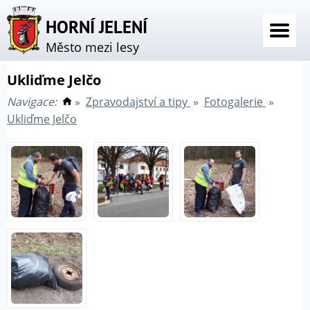
HORNÍ JELENÍ
Město mezi lesy
Ukliďme Jelčo
Navigace:
»
Zpravodajství a tipy
»
Fotogalerie
»
Ukliďme Jelčo