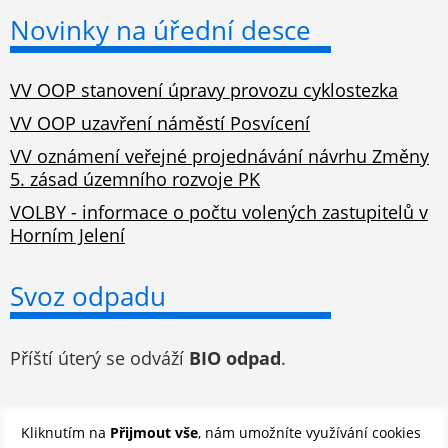
Novinky na úřední desce
VV OOP stanovení úpravy provozu cyklostezka
VV OOP uzavření náměstí Posvícení
VV oznámení veřejné projednávání návrhu Změny
5. zásad územního rozvoje PK
VOLBY - informace o počtu volených zastupitelů v
Horním Jelení
Svoz odpadu
Příští úterý se odváží
BIO odpad
.
Odběr novinek e-mailem
Kliknutím na
Přijmout vše
, nám umožníte využívání cookies