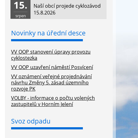
15.
Naší obcí projede cyklozávod
15.8.2026
srpen
Novinky na úřední desce
VV OOP stanovení úpravy provozu
cyklostezka
VV OOP uzavření náměstí Posvícení
VV oznámení veřejné projednávání
návrhu Změny 5. zásad územního
rozvoje PK
VOLBY - informace o počtu volených
zastupitelů v Horním Jelení
Svoz odpadu