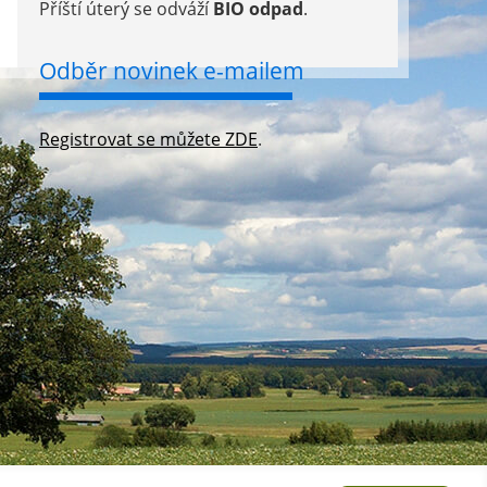
Příští úterý se odváží
BIO odpad
.
Odběr novinek e-mailem
Registrovat se můžete ZDE
.