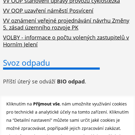
VV OOP stanovení úpravy provozu cyklostezka
VV OOP uzavření náměstí Posvícení
VV oznámení veřejné projednávání návrhu Změny
5. zásad územního rozvoje PK
VOLBY - informace o počtu volených zastupitelů v
Horním Jelení
Svoz odpadu
Příští úterý se odváží
BIO odpad
.
Odběr novinek e-mailem
Kliknutím na
Přijmout vše
, nám umožníte využívání cookies
pro technické a analytické účely na tomto zařízení. Kliknutím
Registrovat se můžete ZDE
.
na “Detailní nastavení” můžete sami určit jaké cookies je
možné zpracovávat, popřípadě jejich zpracování zakázat.