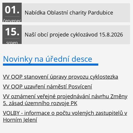
01.
Nabídka Oblastní charity Pardubice
červenec
15.
Naší obcí projede cyklozávod 15.8.2026
srpen
Novinky na úřední desce
VV OOP stanovení úpravy provozu cyklostezka
VV OOP uzavření náměstí Posvícení
VV oznámení veřejné projednávání návrhu Změny
5. zásad územního rozvoje PK
VOLBY - informace o počtu volených zastupitelů v
Horním Jelení