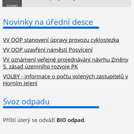
srpen
Novinky na úřední desce
VV OOP stanovení úpravy provozu cyklostezka
VV OOP uzavření náměstí Posvícení
VV oznámení veřejné projednávání návrhu Změny
5. zásad územního rozvoje PK
VOLBY - informace o počtu volených zastupitelů v
Horním Jelení
Svoz odpadu
Příští úterý se odváží
BIO odpad
.